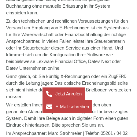
Buchhaltung ohne manuelle Erfassung in ihr System
einspielen kann.
Zu den technischen und rechtlichen Voraussetzungen für den
Versand um Empfang von E-Rechnungen ist ein Systemhaus
für Ihre Warenwirtschaft oder Finanzbuchhaltung der richtige
Ansprechpartner. In vielen Fällen leistet Ihre Steuerberaterin
oder Ihr Steuerberater diesen Service aus einer Hand. Und
kümmert sich um die Konfiguration Ihrer Software wie
beispielsweise Lexware Financial Office, Datev Next oder
Datev Unternehmen online.
Ganz gleich, ob Sie künftig
X-Rechnungen
oder ein
ZugFERD
durch die Leitung jagen: Das optische Erscheinungsbild sollte
sich nicht hinter dem gewohnten Papier-Briefbogen verstecken
Jetzt Anrufen
müssen.
Wir erstellen Ihnen gern in Abstimmung mit den oben
E-Mail schreiben
genannten Akteuren digitale Dateivorlagen für Ihr bevorzugtes
System. Damit Ihre Belege auch in digitaler Form einen guten
Eindruck hinterlassen. Bitte sprechen Sie uns an.
Ihr Ansprechpartner: Marc Strohmeier | Telefon 05261 / 94 92