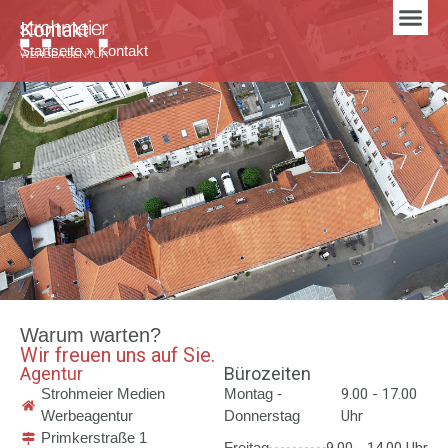
Kontakt
Startseite
»
Kontakt
Warum warten?
Wir freuen uns auf Sie.
Agentur
Bürozeiten
Strohmeier Medien
Montag -
9.00 - 17.00
Werbeagentur
Donnerstag
Uhr
Primkerstraße 1
Freitag