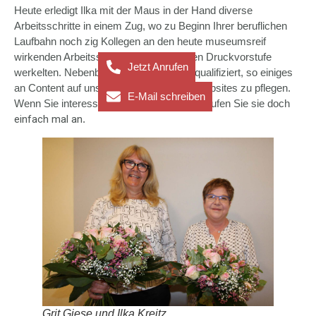
Heute erledigt Ilka mit der Maus in der Hand diverse
Arbeitsschritte in einem Zug, wo zu Beginn Ihrer beruflichen
Laufbahn noch zig Kollegen an den heute museumsreif
wirkenden Arbeitsschritten der damaligen Druckvorstufe
Jetzt Anrufen
werkelten. Nebenbei hat sich Ilka dafür qualifiziert, so einiges
an Content auf unseren verschiedenen Websites zu pflegen.
E-Mail schreiben
Wenn Sie interessiert, was Ilka so macht, rufen Sie sie doch
einfach mal an
.
Grit Giese und Ilka Kreitz